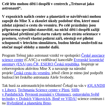
Celé léto mohou děti i dospělí v centrech „Trénovat jako
astronauti“.
V expozicích našich center a planetárií se návštěvníci mohou
zapojit do Mise X a zkoušet úkoly podobné těm, které musí
zdolat zájemci o cestu do vesmíru. Po celé prázdniny jsou
připravena speciální stanoviště, na nichž děti i dospělí zažijí
například přetížení při startu rakety nebo ztrátu orientace v
prostoru, vytvoří vlastní polární záři, otestují své pilotní
schopnosti v leteckém simulátoru, budou hledat souhvězdí na
otočné mapě oblohy a mnohé další.
Program Trénuj jako astronaut vznikl ve spolupráci
České asociace
science center
(ČASC) a vzdělávací kanceláře
Evropské kosmické
agentury (ESA) pro ČR, ESERO Česká republika
. Inspiruje se
celoevropskou aktivitou Mise X a navazuje na národní
projekt
Česká cesta do vesmíru
, jehož cílem je mimo jiné podpořit
budoucí let českého astronauta Aleše Svobody.
Tak hurá za astronautickým tréninkem! Čekají na vás v
iQLANDII
v Liberci
,
Techmania Science center v Plzni
,
Sféře
v Pardubicích
,
Pevnosti poznání v Olomouci
,
ostravském Světě
techniky v Dolních Vítkovicích
, Brně ve VIDA!
science centrum i
na
Hvězdárně a planetáriu Brno
.