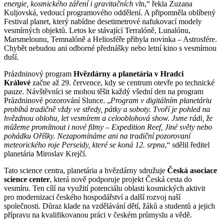
energie, kosmického záření i gravitačních vl
n,“ řekla Zuzana
Kuljovská, vedoucí programového oddělení. A připomněla oblíbený
Festival planet, který nabídne desetimetrové nafukovací modely
vesmírných objektů. Letos ke stávající Terralóně, Lunalónu,
Marsmelounu, Temnalóně a Heliosféře přibyla novinka – Astrosfére.
Chybět nebudou ani odborné přednášky nebo letní kino s vesmírnou
duší.
Prázdninový program
Hvězdárny a planetária v Hradci
Králové
začne až 29. července, kdy se centrum otevře po technické
pauze. Návštěvníci se mohou těšit každý všední den na program
Prázdninové pozorování Slunce. „
Program v digitálním planetáriu
probíhá tradičně vždy ve středy, pátky a soboty. Tvoří je pohled na
hvězdnou oblohu, let vesmírem a celooblohová show. Jsme rádi, že
můžeme promítnout i nové filmy – Expedition Reef, Jiné světy nebo
pohádku Oříšky. Nezapomínáme ani na tradiční pozorovaní
meteorického roje Perseidy, které se koná 12. srpna
,“ sdělil ředitel
planetária Miroslav Krejčí.
Tato science centra, planetária a hvězdárny sdružuje
Česká asociace
science center
, která nově podporuje projekt Česká cesta do
vesmíru. Ten cílí na využití potenciálu oblasti kosmických aktivit
pro modernizaci českého hospodářství a další rozvoj naší
společnosti. Důraz klade na vzdělávání dětí, žáků a studentů a jejich
přípravu na kvalifikovanou práci v českém průmyslu a vědě.