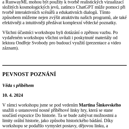
a RunwayML mohou být použity k tvorbě realistických vizualizací
složitých kosmologických jevů, zatímco ChatGPT může pomoci při
tvorbě interaktivních scénářů a edukativních dialogů. Tímto
způsobem můžeme nejen zvýšit atraktivitu našich programů, ale také
efektivněji a intuitivněji předávat komplexní vědecké poznatky.
Všichni účastníci workshopu byli dotázání o zpětnou vazbu. Po
vydařeném workshopu všichni uvítali i poskytnuté materiály od
lektora Ondřeje Svobody pro budoucí využití (prezentace a video
záznam).
PEVNOST POZNÁNÍ
Věda s příběhem
10. 4. 2024
V rámci workshopu jsme se pod vedením
Martina Šinkovského
snažili o ustanovení nosné příběhové linky hry, která se stane
součástí expozice Do historie. Ta se bude zabývat možnostmi a
limity orální historie, jako způsobu historického bádání. Díky
workshopu se podařilo vymyslet postavy, dějovou linku, a