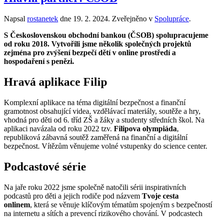
Napsal
rostanetek
dne
19. 2. 2024
. Zveřejněno v
Spolupráce
.
S Československou obchodní bankou (ČSOB) spolupracujeme
od roku 2018. Vytvořili jsme několik společných projektů
zejména pro zvýšení bezpečí dětí v online prostředí a
hospodaření s penězi.
Hravá aplikace Filip
Komplexní aplikace na téma digitální bezpečnost a finanční
gramotnost obsahující videa, vzdělávací materiály, soutěže a hry,
vhodná pro děti od 6. tříd ZŠ a žáky a studenty středních škol. Na
aplikaci navázala od roku 2022 tzv.
Filipova olympiáda
,
republiková zábavná soutěž zaměřená na finanční a digitální
bezpečnost. Vítězům věnujeme volné vstupenky do science center.
Podcastové série
Na jaře roku 2022 jsme společně natočili sérii inspirativních
podcastů pro děti a jejich rodiče pod názvem
Tvoje cesta
onlinem
, která se věnuje klíčovým tématům spojeným s bezpečností
na internetu a sítích a prevencí rizikového chování. V podcastech