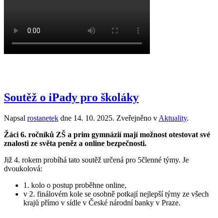
Soutěž o iPady pro školáky
Napsal
rostanetek
dne
14. 10. 2025
. Zveřejněno v
Aktuality
.
Žáci 6. ročníků ZŠ a prim gymnázií mají možnost otestovat své
znalosti ze světa peněz a online bezpečnosti.
Již 4. rokem probíhá tato soutěž určená pro 5členné týmy. Je
dvoukolová:
1. kolo o postup proběhne online,
v 2. finálovém kole se osobně potkají nejlepší týmy ze všech
krajů přímo v sídle v České národní banky v Praze.