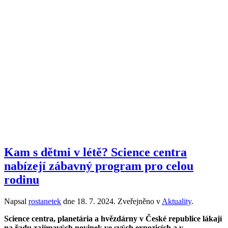
Kam s dětmi v létě? Science centra
nabízejí zábavný program pro celou
rodinu
Napsal
rostanetek
dne
18. 7. 2024
. Zveřejněno v
Aktuality
.
Science centra, planetária a hvězdárny v České republice lákají
na řadu zajímavých novinek ve svých expozicích a v