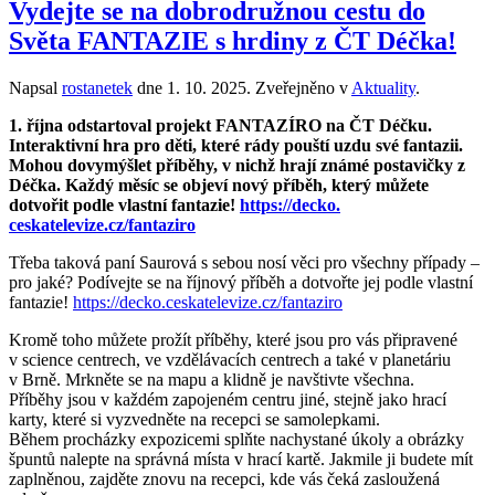
Vydejte se na dobrodružnou cestu do
Světa FANTAZIE s hrdiny z ČT Déčka!
Napsal
rostanetek
dne
1. 10. 2025
. Zveřejněno v
Aktuality
.
1. října odstartoval projekt FANTAZÍRO na ČT Déčku.
Interaktivní hra pro děti, které rády pouští uzdu své fantazii.
Mohou dovymýšlet příběhy, v nichž hrají známé postavičky z
Déčka.
Každý měsíc se objeví nový příběh, který můžete
dotvořit
podle vlastní fantazie!
https://decko.
ceskatelevize.cz/fantaziro
Třeba taková paní Saurová s sebou nosí věci pro všechny případy –
pro jaké? Podívejte se na říjnový příběh a dotvořte jej podle vlastní
fantazie!
https://decko.ceskatelevize.cz/fantaziro
Kromě toho můžete prožít příběhy, které jsou pro vás připravené
v science centrech, ve vzdělávacích centrech a také v planetáriu
v Brně. Mrkněte se na mapu a klidně je navštivte všechna.
Příběhy jsou v každém zapojeném centru jiné, stejně jako hrací
karty, které si vyzvedněte na recepci se samolepkami.
Během procházky expozicemi splňte nachystané úkoly a obrázky
špuntů nalepte na správná místa v hrací kartě. Jakmile ji budete mít
zaplněnou, zajděte znovu na recepci, kde vás čeká zasloužená