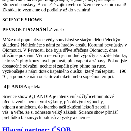
Sluneční soustavy. A co ještě zajímavého můžeme ve vesmíru najít!
Zkrátka to vezmeme od podlahy až do vesmíru!
SCIENCE SHOWS
PEVNOST POZNÁNÍ
/čtvrtek/
Může mít popularizace vědy souvislost se starým dělostřeleckým
skladem? Nahlédněte s námi za hradby areálu Korunní pevnůstky v
Olomouci. V Pevnosti, kde byla dříve střežena Olomouc, dnes
střežíme poznání. Vědu netvoří jen nudné výpočty a složité tabulky,
je to svět plný kouzelných pokusů, překvapení a zábavy. Pokud jste
dostatečně odvážní, nechte si zapálit plyn přímo na ruce,
vyzkoušejte s námi dotek kapalného dusíku, který má teplotu – 196
°C, a pomozte nám odstartovat raketu nebo sopečnou erupci.
iQLANDIA
/pátek/
Science show iQLANDIA je intenzivní až čtyřicetiminutové
představení s hereckými výkony, působivými výbuchy,
vtipem a smíchem, do kterého naši zkušení lektoři zapojí i
vás, a věřte, že si odnesete velký zážitek. Science show přináší
přehlídku bláznivých pokusů z fyziky a chemie.
Hlavní partner: ČSOB