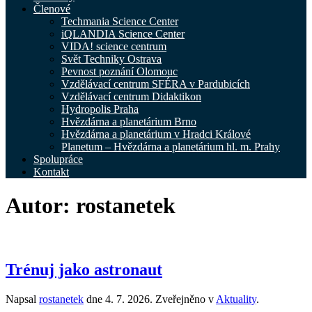
Členové
Techmania Science Center
iQLANDIA Science Center
VIDA! science centrum
Svět Techniky Ostrava
Pevnost poznání Olomouc
Vzdělávací centrum SFÉRA v Pardubicích
Vzdělávací centrum Didaktikon
Hydropolis Praha
Hvězdárna a planetárium Brno
Hvězdárna a planetárium v Hradci Králové
Planetum – Hvězdárna a planetárium hl. m. Prahy
Spolupráce
Kontakt
Autor:
rostanetek
Trénuj jako astronaut
Napsal
rostanetek
dne
4. 7. 2026
. Zveřejněno v
Aktuality
.