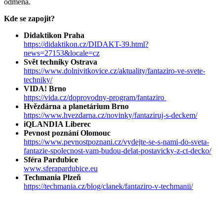
odměna.
Kde se zapojit?
Didaktikon Praha
https://didaktikon.cz/DIDAKT-39.html?
news=27153&locale=cz
Svět techniky Ostrava
https://www.dolnivitkovice.cz/aktuality/fantaziro-ve-svete-
techniky/
VIDA! Brno
https://vida.cz/doprovodny-program/fantaziro
Hvězdárna a planetárium Brno
https://www.hvezdarna.cz/novinky/fantaziruj-s-deckem/
iQLANDIA Liberec
Pevnost poznání Olomouc
https://www.pevnostpoznani.cz/vydejte-se-s-nami-do-sveta-
fantazie-spolecnost-vam-budou-delat-postavicky-z-ct-decko/
Sféra Pardubice
www.sferapardubice.eu
Techmania Plzeň
https://techmania.cz/blog/clanek/fantaziro-v-techmanii/