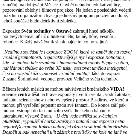
zaměřují na dobývání Měsíce. Chybět nebudou edukativní hry,
pozorování oblohy i filmové projekce. Na jeden z posledních večerů
prázdnin organizátoři chystají jedinečný program po zavírací době,
jehož součástí bude detektivní zápletka.
Expozice
Světa techniky v Ostravě
zahrnují hned několik
poutavých témat, ať už o lidském tělu, fauně, flóře, vesmíru,
robotice. Každý návštěvník si tak najde to, co ho zajímá.
„
Nedílnou součástí je i expozice ZOOM, která se zaměřuje na rozvoj
vizuální gramotnosti. Nejatraktivnější je nyní expozice Robolabu,
kde se mohou lidé seznámit s humanoidními roboty Pepper a Nao,
nahlédnout zblízka do světa 3D tisku, otestovat umělou inteligenci,
či si na vlastní kůži vyzkoušet virtuální realitu
,“ láká do expozic
Zuzana Špringlová, vedoucí provozu Velkého světa techniky.
Během letních měsíců se mohou návštěvníci brněnského
VIDA!
science centra
těšit na hravé exponáty uvnitř i venku, vodní atrakce,
unikátní science show nebo vylepšený prostor Bastlírny, ve kterém
mohou při vyrábění popustit uzdu své fantazii. Do konce září pak
mohou vstoupit do fascinujícího světa lidského chápání v
interaktivní výstavě Brain. „
U dětí vede mřížka se světelným
bludištěm, vypouštění horkovzdušných balonů nad expozici nebo
nejnovější exponát Raketa nabízející různá vesmírná dobrodružství.
Dospělí si pak nenechají ujít zážitek z projížďky na kole na laně ve