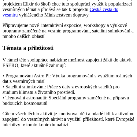
projektem Elixír do škol) chce tuto spolupráci využít k popularizaci
vesmírných témat a přidává se tak k projektu
Česká cesta do
vesmíru
vyhlášeného Ministerstvem dopravy.
Připravujeme nové interaktivní expozice, workshopy a výukové
programy zaměřené na vesmír, programování, satelitní snímkování a
mnoho dalších oblastí.
Témata a příležitosti
V rámci této spolupráce nabízíme možnost zapojení žáků do aktivit
ESERO, které aktuálně zahrnují:
• Programování Astro Pi: Výuka programování s využitím reálných
dat z vesmírných misí.
• Satelitní snímkování: Práce s daty z evropských satelitů pro
studium klimatu a životního prostředí.
• Trénování astronautů: Speciální programy zaměřené na přípravu
budoucích kosmonautů.
Cílem všech těchto aktivit je motivovat děti a mladé lidi k aktivnímu
zapojení do vesmírných aktivit a využití příležitostí, které Evropské
iniciativy v tomto kontextu nabízí.