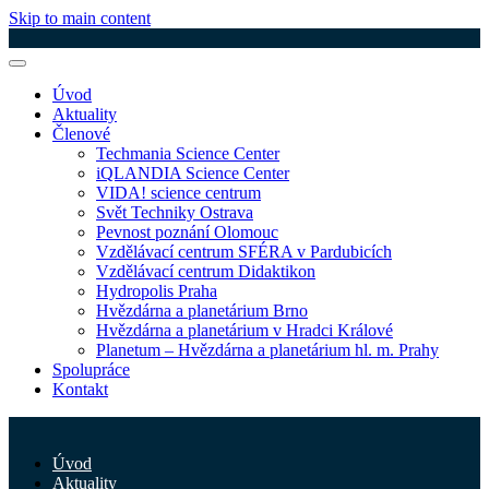
Skip to main content
Úvod
Aktuality
Členové
Techmania Science Center
iQLANDIA Science Center
VIDA! science centrum
Svět Techniky Ostrava
Pevnost poznání Olomouc
Vzdělávací centrum SFÉRA v Pardubicích
Vzdělávací centrum Didaktikon
Hydropolis Praha
Hvězdárna a planetárium Brno
Hvězdárna a planetárium v Hradci Králové
Planetum – Hvězdárna a planetárium hl. m. Prahy
Spolupráce
Kontakt
Úvod
Aktuality