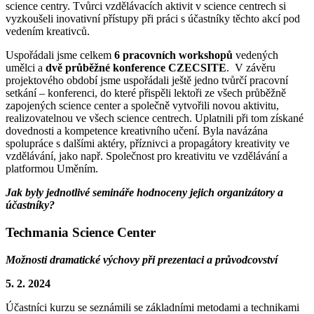
science centry. Tvůrci vzdělávacích aktivit v science centrech si
vyzkoušeli inovativní přístupy při práci s účastníky těchto akcí pod
vedením kreativců.
Uspořádali jsme celkem
6 pracovních workshopů
vedených
umělci a
dvě průběžné konference CZECSITE
. V závěru
projektového období jsme uspořádali ještě jedno tvůrčí pracovní
setkání – konferenci, do které přispěli lektoři ze všech průběžně
zapojených science center a společně vytvořili novou aktivitu,
realizovatelnou ve všech science centrech. Uplatnili při tom získané
dovednosti a kompetence kreativního učení. Byla navázána
spolupráce s dalšími aktéry, příznivci a propagátory kreativity ve
vzdělávání, jako např. Společnost pro kreativitu ve vzdělávání a
platformou Uměním.
Jak byly jednotlivé semináře hodnoceny jejich organizátory a
účastníky?
Techmania Science Center
Možnosti dramatické výchovy při prezentaci a průvodcovství
5. 2. 2024
Účastníci kurzu se seznámili se základními metodami a technikami