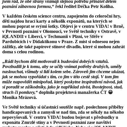
jsem rád, že obě strany vnímají stejnou potřebu přinášet dětem
poznání zábavnou formou
,“ řekl ředitel Déčka Petr Koliha.
V každém českém science centru, zapojeném do celoroční hry,
děti najdou hrací karty a několik exponátů, na kterých se
mohou poprat se svými šotky. Objeví je v centru VIDA! v Brně,
v Pevnosti poznání v Olomouci, ve Světě techniky v Ostravě, v
iQLANDII v Liberci, v Techmanii v Plzni, ve Sféře v
Pardubicích i v Didaktikonu v Praze. Z míst si odnesou nejen
zážitky, ale také papírové stínové divadlo, které si mohou zahrát
doma s celou rodinou.
„
Rádi bychom děti motivovali k budování dobrých vztahů.
Povzbudili je k tomu, aby se učily vnímat potřeby druhých, uměly
naslouchat, všímaly si lidí kolem sebe. Zároveň jim chceme ukázat,
jak se mohou vypořádat s tím, co jim v této cestě stojí. V tom jim
může napovědět minipořad, který poskytne inspirativní návod, jak
si poradit se záškodníky, jako je například závist, lhostejnost, stud,
strach či pomluvy,“
doplnila projektová manažerka ČT 😀
Monika Mrázová.
Ve Světě techniky si účastníci soutěže např. poslechnou příběhy
handicapovaných a zamyslí se nad tím, zda se někdy na někoho
nepovyšovali. V centru VIDA! budou bojovat s předsudky u
exponátu Zmrzlé stíny a v Pevnosti poznání zase navštíví