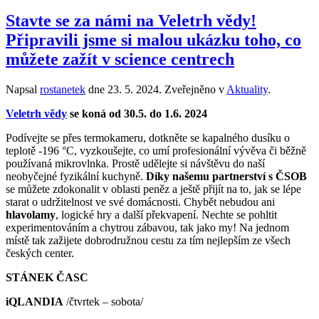
Stavte se za námi na Veletrh vědy!
Připravili jsme si malou ukázku toho, co
můžete zažít v science centrech
Napsal
rostanetek
dne
23. 5. 2024
. Zveřejněno v
Aktuality
.
Veletrh vědy
se koná od 30.5. do 1.6. 2024
Podívejte se přes termokameru, dotkněte se kapalného dusíku o
teplotě -196 °C, vyzkoušejte, co umí profesionální vývěva či běžně
používaná mikrovlnka. Prostě udělejte si návštěvu do naší
neobyčejné fyzikální kuchyně.
Díky našemu partnerství s ČSOB
se můžete zdokonalit v oblasti peněz a ještě přijít na to, jak se lépe
starat o udržitelnost ve své domácnosti. Chybět nebudou ani
hlavolamy
, logické hry a další překvapení. Nechte se pohltit
experimentováním a chytrou zábavou, tak jako my! Na jednom
místě tak zažijete dobrodružnou cestu za tím nejlepším ze všech
českých center.
STÁNEK ČASC
iQLANDIA
/čtvrtek – sobota/