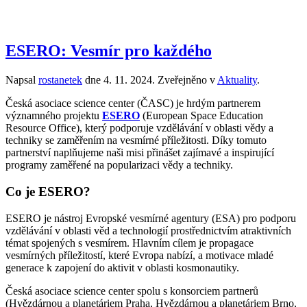
ESERO: Vesmír pro každého
Napsal
rostanetek
dne
4. 11. 2024
. Zveřejněno v
Aktuality
.
Česká asociace science center (ČASC) je hrdým partnerem
významného projektu
ESERO
(European Space Education
Resource Office), který podporuje vzdělávání v oblasti vědy a
techniky se zaměřením na vesmírné příležitosti. Díky tomuto
partnerství naplňujeme naši misi přinášet zajímavé a inspirující
programy zaměřené na popularizaci vědy a techniky.
Co je ESERO?
ESERO je nástroj Evropské vesmírné agentury (ESA) pro podporu
vzdělávání v oblasti věd a technologií prostřednictvím atraktivních
témat spojených s vesmírem. Hlavním cílem je propagace
vesmírných příležitostí, které Evropa nabízí, a motivace mladé
generace k zapojení do aktivit v oblasti kosmonautiky.
Česká asociace science center spolu s konsorciem partnerů
(Hvězdárnou a planetáriem Praha, Hvězdárnou a planetáriem Brno,