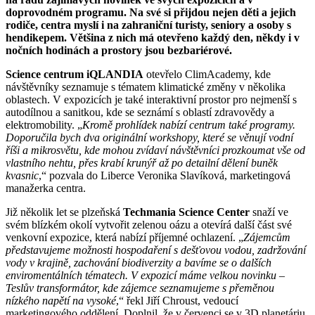
doprovodném programu. Na své si přijdou nejen děti a jejich
rodiče, centra myslí i na zahraniční turisty, seniory a osoby s
hendikepem. Většina z nich má otevřeno každý den, někdy i v
nočních hodinách a prostory jsou bezbariérové.
Science centrum iQLANDIA
otevřelo ClimAcademy, kde
návštěvníky seznamuje s tématem klimatické změny v několika
oblastech. V expozicích je také interaktivní prostor pro nejmenší s
autodílnou a sanitkou, kde se seznámí s oblastí zdravovědy a
elektromobility. „
Kromě prohlídek nabízí centrum také programy.
Doporučila bych dva originální workshopy, které se věnují vodní
říši a mikrosvětu, kde mohou zvídaví návštěvníci prozkoumat vše od
vlastního nehtu, přes krabí krunýř až po detailní dělení buněk
kvasnic
,“ pozvala do Liberce Veronika Slavíková, marketingová
manažerka centra.
Již několik let se plzeňská
Techmania Science Center
snaží ve
svém blízkém okolí vytvořit zelenou oázu a otevírá další část své
venkovní expozice, která nabízí příjemné ochlazení. „
Zájemcům
představujeme možnosti hospodaření s dešťovou vodou, zadržování
vody v krajině, zachování biodiverzity a bavíme se o dalších
enviromentálních tématech. V expozicí máme velkou novinku –
Teslův transformátor, kde zájemce seznamujeme s přeměnou
nízkého napětí na vysoké
,“ řekl Jiří Chroust, vedoucí
marketingového oddělení. Doplnil, že v červenci se v 3D planetáriu