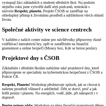
vystupují žáci základních a studenti středních škol. Na podzim
stejného roku jsme vytvořili další sérii podcastů, tentokrát s
názvem
Respekt, planeto.
Projekt ČSOB se zaměřuje na
ohleduplný přístup k životnímu prostředí a udržitelnost všech oblastí
života.
Společné aktivity ve science centrech
V každém z našich center máme pro návštěvníky připraveny různé
vzdělávací interaktivní hry, opět se zaměřením na finanční
gramotnost a online bezpečí (Money box, Kde se berou peníze).
Projektové dny s ČSOB
Základním i středním školám nabízíme také projektové dny, které
připravujeme se specialisty na kybernetickou bezpečnost z ČSOB a
Policie ČR.
Respekt, Planeto!
Workshop představuje způsob, jak se chovat k
našemu prostředí všímavě a udržitelně. Děti se dozví, proč a jak
šetřit peníze i planetu. Na energiích, vodě, jídle, při nákupech i v
dopravě.
Peníze nejsou věda:
Workshop na téma finanční gramotnosti dětem