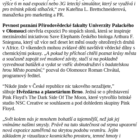
výšce 6 m nad expozicí nebo 3G letecký simulátor, který se využívá i
pro trénink pilotů stíhaček
,“ zve Kateřina L. Brettschneiderová,
manažerka pro marketing a PR.
Pevnost poznání Přírodovědecké fakulty Univerzity Palackého
v Olomouci
otevřela expozici Po stopách slonů, která se inspiruje
mezinárodní iniciativou Save Elephants českého biologa Arthura F.
Sniegona, který už více než deset let mění osudy ohrožených druhů
v Africe. O víkendech mohou zvídavé děti navštívit vědecké dílny s
chemickými pokusy. „
A pokud by příchozí chtěli poznat krásy města
a současně zapojit své mozkové závity, stačí si na pokladně
vyzvednout batůžek a vydat se vstříc dobrodružství s badatelskou
hrou Město poznání
,“ pozval do Olomouce Roman Chvátal,
programový ředitel.
“Nikde jinde v České republice nic takového nezažijete,”
slibuje
Hvězdárna a planetárium Brno
. Jedná se o představení
Pink Floyd’s The Dark Side Of The Moon, které vytvořilo britské
studio NSC Creative se souhlasem a pod dohledem skupiny Pink
Floyd.
„
Svět kolem nás je mnohem bohatší a tajemnější, než jak jej
vnímáme našimi smysly. Právě na tuto skutečnost od srpna upozorní
nová expozice zaměřená na skrytou podobu vesmíru. Jejím
základem je vizualizace kosmického prostoru, temné hmoty i