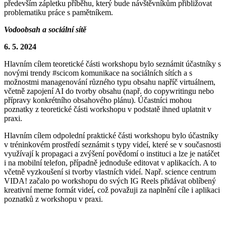
především zápletku příběhu, který bude návštěvníkům přibližovat
problematiku práce s pamětníkem.
Vodoobsah a sociální sítě
6. 5. 2024
Hlavním cílem teoretické části workshopu bylo seznámit účastníky s
novými trendy #scicom komunikace na sociálních sítích a s
možnostmi managenování různého typu obsahu napříč virtuálnem,
včetně zapojení AI do tvorby obsahu (např. do copywritingu nebo
přípravy konkrétního obsahového plánu). Účastníci mohou
poznatky z teoretické části workshopu v podstatě ihned uplatnit v
praxi.
Hlavním cílem odpolední praktické části workshopu bylo účastníky
v tréninkovém prostředí seznámit s typy videí, které se v současnosti
využívají k propagaci a zvýšení povědomí o instituci a lze je natáčet
i na mobilní telefon, případně jednoduše editovat v aplikacích. A to
včetně vyzkoušení si tvorby vlastních videí. Např. science centrum
VIDA! začalo po workshopu do svých IG Reels přidávat oblíbený
kreativní meme formát videí, což považuji za naplnění cíle i aplikaci
poznatků z workshopu v praxi.