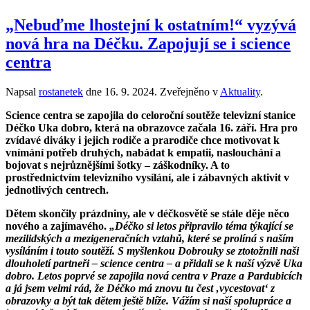
„Nebuďme lhostejní k ostatním!“ vyzývá
nová hra na Déčku. Zapojují se i science
centra
Napsal
rostanetek
dne
16. 9. 2024
. Zveřejněno v
Aktuality
.
Science centra se zapojila do celoroční soutěže televizní stanice
Déčko Uka dobro, která na obrazovce začala 16. září. Hra pro
zvídavé diváky i jejich rodiče a prarodiče chce motivovat k
vnímání potřeb druhých, nabádat k empatii, naslouchání a
bojovat s nejrůznějšími šotky – záškodníky. A to
prostřednictvím televizního vysílání, ale i zábavných aktivit v
jednotlivých centrech.
Dětem skončily prázdniny, ale v déčkosvětě se stále děje něco
nového a zajímavého.
„Déčko si letos připravilo téma týkající se
mezilidských a mezigeneračních vztahů, které se prolíná s naším
vysíláním i touto soutěží. S myšlenkou Dobrouky se ztotožnili naši
dlouholetí partneři – science centra – a přidali se k naší výzvě Uka
dobro. Letos poprvé se zapojila nová centra v Praze a Pardubicích
a já jsem velmi rád, že Déčko má znovu tu čest ‚vycestovat‘ z
obrazovky a být tak dětem ještě blíže. Vážím si naší spolupráce a