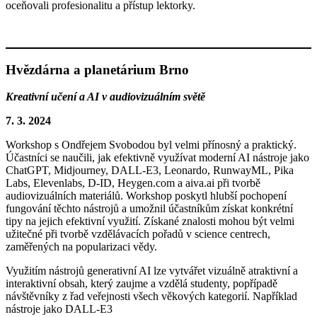
oceňovali profesionalitu a přístup lektorky.
Hvězdárna a planetárium Brno
Kreativní učení a AI v audiovizuálním světě
7. 3. 2024
Workshop s Ondřejem Svobodou byl velmi přínosný a praktický.
Účastníci se naučili, jak efektivně využívat moderní AI nástroje jako
ChatGPT, Midjourney, DALL-E3, Leonardo, RunwayML, Pika
Labs, Elevenlabs, D-ID, Heygen.com a aiva.ai při tvorbě
audiovizuálních materiálů. Workshop poskytl hlubší pochopení
fungování těchto nástrojů a umožnil účastníkům získat konkrétní
tipy na jejich efektivní využití. Získané znalosti mohou být velmi
užitečné při tvorbě vzdělávacích pořadů v science centrech,
zaměřených na popularizaci vědy.
Využitím nástrojů generativní AI lze vytvářet vizuálně atraktivní a
interaktivní obsah, který zaujme a vzdělá studenty, popřípadě
návštěvníky z řad veřejnosti všech věkových kategorií. Například
nástroje jako DALL-E3