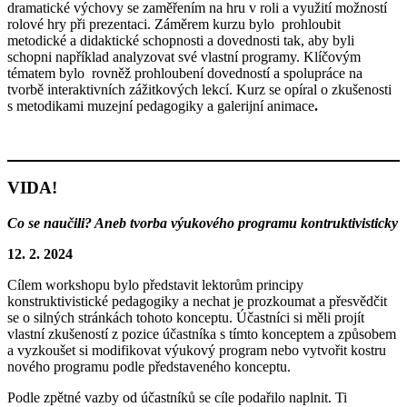
dramatické výchovy se zaměřením na hru v roli a využití možností
rolové hry při prezentaci. Záměrem kurzu bylo prohloubit
metodické a didaktické schopnosti a dovednosti tak, aby byli
schopni například analyzovat své vlastní programy. Klíčovým
tématem bylo rovněž prohloubení dovedností a spolupráce na
tvorbě interaktivních zážitkových lekcí. Kurz se opíral o zkušenosti
s metodikami muzejní pedagogiky a galerijní animace
.
VIDA!
Co se naučili? Aneb tvorba výukového programu kontruktivisticky
12. 2. 2024
Cílem workshopu bylo představit lektorům principy
konstruktivistické pedagogiky a nechat je prozkoumat a přesvědčit
se o silných stránkách tohoto konceptu. Účastníci si měli projít
vlastní zkušeností z pozice účastníka s tímto konceptem a způsobem
a vyzkoušet si modifikovat výukový program nebo vytvořit kostru
nového programu podle představeného konceptu.
Podle zpětné vazby od účastníků se cíle podařilo naplnit. Ti