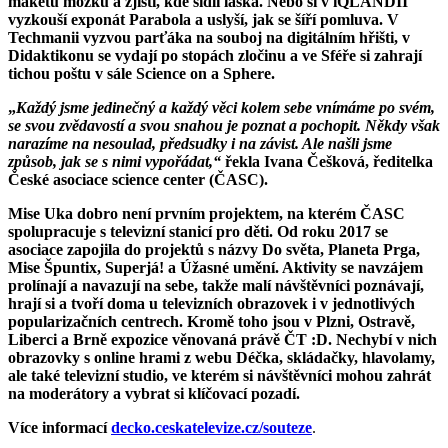
maketu mozku a zjistí, kde sídlí láska. Nebo si v iQLANDII
vyzkouší exponát Parabola a uslyší, jak se šíří pomluva. V
Techmanii vyzvou parťáka na souboj na digitálním hřišti, v
Didaktikonu se vydají po stopách zločinu a ve Sféře si zahrají
tichou poštu v sále Science on a Sphere.
„
Každý jsme jedinečný a každý věci kolem sebe vnímáme po svém,
se svou zvědavostí a svou snahou je poznat a pochopit. Někdy však
narazíme na nesoulad, předsudky i na závist. Ale našli jsme
způsob, jak se s nimi vypořádat,“
řekla Ivana Češková, ředitelka
České asociace science center (ČASC).
Mise Uka dobro není prvním projektem, na kterém ČASC
spolupracuje s televizní stanicí pro děti. Od roku 2017 se
asociace zapojila do projektů s názvy Do světa, Planeta Prga,
Mise Špuntix, Superjá! a Úžasné umění. Aktivity se navzájem
prolínají a navazují na sebe, takže malí návštěvníci poznávají,
hrají si a tvoří doma u televizních obrazovek i v jednotlivých
popularizačních centrech. Kromě toho jsou v Plzni, Ostravě,
Liberci a Brně expozice věnovaná právě ČT :D. Nechybí v nich
obrazovky s online hrami z webu Déčka, skládačky, hlavolamy,
ale také televizní studio, ve kterém si návštěvníci mohou zahrát
na moderátory a vybrat si klíčovací pozadí.
Více informací
decko.ceskatelevize.cz/souteze
.