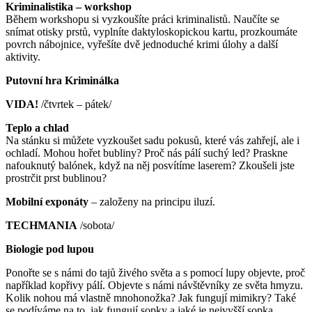
Kriminalistika –
workshop
Během workshopu si vyzkoušíte práci kriminalistů. Naučíte se
snímat otisky prstů, vyplníte daktyloskopickou kartu, prozkoumáte
povrch nábojnice, vyřešíte dvě jednoduché krimi úlohy a další
aktivity.
Putovní hra Kriminálka
VIDA!
/čtvrtek – pátek/
Teplo a chlad
Na stánku si můžete vyzkoušet sadu pokusů, které vás zahřejí, ale i
ochladí. Mohou hořet bubliny? Proč nás pálí suchý led? Praskne
nafouknutý balónek, když na něj posvítíme laserem? Zkoušeli jste
prostrčit prst bublinou?
Mobilní exponáty
– založeny na principu iluzí.
TECHMANIA
/sobota/
Biologie pod lupou
Ponořte se s námi do tajů živého světa a s pomocí lupy objevte, proč
například kopřivy pálí. Objevte s námi návštěvníky ze světa hmyzu.
Kolik nohou má vlastně mnohonožka? Jak fungují mimikry? Také
se podíváme na to, jak fungují sopky a jaké je nejvyšší sopka