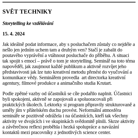
SVĚT TECHNIKY
Storytelling ke vzdělávání
15. 4. 2024
Jak ideálně podat informace, aby s posluchačem zůstaly co nejdéle a
nešlo jen jedním uchem tam a druhým ven? Stačí je zabalit do
poutavého vyprávění a vtáhnout posluchače do příběhu. A situaci
tak spojit s emocí – právě o tom je storytelling. Seminář na toto téma
napověděl, jak zaujmout každé publikum a aktivně rozvíjet jeho
představivosti jak lze tuto kreativní metodu přenést do vyučování a
komunikace vědy. Seminářem provedla art directorka kreativní
agentury, filmové produkce a animačního studia Krutart.
Podle zpětné vazby od účastníků se cíle podařilo naplnit. Účastnici
byli spokojeni, aktivně se zapojovali a spoluoracovali při
praktických úkolech. Lektorky si program připravily strukturovaně a
uměly jím v přátelském duchu provést. Neformální atmosféra
semináře se pozitivně odrážela i na účastnících, kteří tak všechny
aktivity ve dvojicích i ve skupinkách svědomitě plnili. Skrze aktivity
a závěrečnou reflexi proběhla i hezká spolupráce a navázání
kontaktů mezi pracovníky z jednotlivých science center.