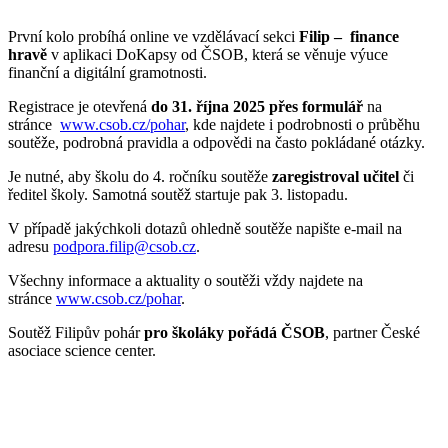
První kolo probíhá online ve vzdělávací sekci
Filip – finance
hravě
v aplikaci DoKapsy od ČSOB, která se věnuje výuce
finanční a digitální gramotnosti.
Registrace je otevřená
do 31. října 2025 přes formulář
na
stránce
www.csob.cz/pohar
, kde najdete i podrobnosti o průběhu
soutěže, podrobná pravidla a odpovědi na často pokládané otázky.
Je nutné, aby školu do 4. ročníku soutěže
zaregistroval učitel
či
ředitel školy. Samotná soutěž startuje pak 3. listopadu.
V případě jakýchkoli dotazů ohledně soutěže napište e-mail na
adresu
podpora.filip@csob.cz
.
Všechny informace a aktuality o soutěži vždy najdete na
stránce
www.csob.cz/pohar
.
Soutěž Filipův pohár
pro školáky pořádá ČSOB
, partner České
asociace science center.