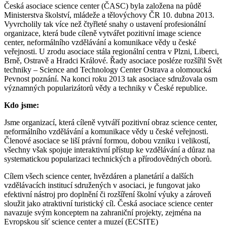
Česká asociace science center (ČASC) byla založena na půdě
Ministerstva školství, mládeže a tělovýchovy ČR 10. dubna 2013.
Vyvrcholily tak více než čtyřleté snahy o ustavení profesionální
organizace, která bude cíleně vytvářet pozitivní image science
center, neformálního vzdělávání a komunikace vědy u české
veřejnosti. U zrodu asociace stála regionální centra v Plzni, Liberci,
Brně, Ostravě a Hradci Králové. Řady asociace posléze rozšířil Svět
techniky – Science and Technology Center Ostrava a olomoucká
Pevnost poznání. Na konci roku 2013 tak asociace sdružovala osm
významných popularizátorů vědy a techniky v České republice.
Kdo jsme:
Jsme organizací, která cíleně vytváří pozitivní obraz science center,
neformálního vzdělávání a komunikace vědy u české veřejnosti.
Členové asociace se liší právní formou, dobou vzniku i velikostí,
všechny však spojuje interaktivní přístup ke vzdělávání a důraz na
systematickou popularizaci technických a přírodovědných oborů.
Cílem všech science center, hvězdáren a planetárií a dalších
vzdělávacích institucí sdružených v asociaci, je fungovat jako
efektivní nástroj pro doplnění či rozšíření školní výuky a zároveň
sloužit jako atraktivní turistický cíl.
Česká asociace science center
navazuje svým konceptem na zahraniční projekty, zejména na
Evropskou síť science center a muzeí (ECSITE)