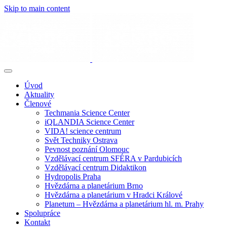
Skip to main content
Úvod
Aktuality
Členové
Techmania Science Center
iQLANDIA Science Center
VIDA! science centrum
Svět Techniky Ostrava
Pevnost poznání Olomouc
Vzdělávací centrum SFÉRA v Pardubicích
Vzdělávací centrum Didaktikon
Hydropolis Praha
Hvězdárna a planetárium Brno
Hvězdárna a planetárium v Hradci Králové
Planetum – Hvězdárna a planetárium hl. m. Prahy
Spolupráce
Kontakt