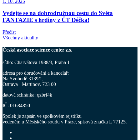
1. 10. 2025
Vydejte se na dobrodružnou cestu do Světa
FANTAZIE s hrdiny z ČT Déčka!
Přečíst
Všechny aktuality
Česká asociace science center z.s.
sídlo: Charvátova 1988/3, Praha 1
adresa pro doručování a kancelář
:
Na Svobodě 3139/1,
Ostrava - Martinov, 723 00
datová schránka: qzbrf4k
IČ: 01684850
Spolek je zapsán ve spolkovém rejstříku
vedeném u Městského soudu v Praze, spisová značka L 77125.