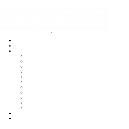
Úvod
Aktuality
Členové
Techmania Science Center
iQLANDIA Science Center
VIDA! science centrum
Svět Techniky Ostrava
Pevnost poznání Olomouc
Vzdělávací centrum SFÉRA v Pardubicích
Vzdělávací centrum Didaktikon
Hydropolis Praha
Hvězdárna a planetárium Brno
Hvězdárna a planetárium v Hradci Králové
Planetum – Hvězdárna a planetárium hl. m. Prahy
Spolupráce
Kontakt