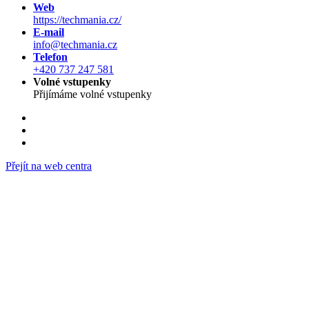
Web
https://techmania.cz/
E-mail
info@techmania.cz
Telefon
+420 737 247 581
Volné vstupenky
Přijímáme volné vstupenky
Přejít na web centra