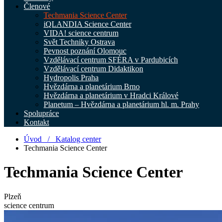
Členové
Techmania Science Center
iQLANDIA Science Center
VIDA! science centrum
Svět Techniky Ostrava
Pevnost poznání Olomouc
Vzdělávací centrum SFÉRA v Pardubicích
Vzdělávací centrum Didaktikon
Hydropolis Praha
Hvězdárna a planetárium Brno
Hvězdárna a planetárium v Hradci Králové
Planetum – Hvězdárna a planetárium hl. m. Prahy
Spolupráce
Kontakt
Úvod /
Katalog center
Techmania Science Center
Techmania Science Center
Plzeň
science centrum