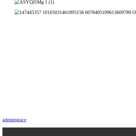
Česká asociace science center z.s.
sídlo: Charvátova 1988/3, Praha 1
adresa pro doručování a kancelář
:
Na Svobodě 3139/1,
Ostrava - Martinov, 723 00
datová schránka: qzbrf4k
IČ: 01684850
Spolek je zapsán ve spolkovém rejstříku
vedeném u Městského soudu v Praze, spisová značka L 77125.
administrace