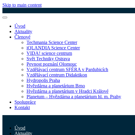
Skip to main content
Úvod
Aktuality
Členové
Techmania Science Center
iQLANDIA Science Center
VIDA! science centrum
Svět Techniky Ostrava
Pevnost poznání Olomouc
Vzdělávací centrum SFÉRA v Pardubicích
Vzdělávací centrum Didaktikon
Hydropolis Praha
Hvězdárna a planetárium Brno
Hvězdárna a planetárium v Hradci Králové
Planetum – Hvězdárna a planetárium hl. m. Prahy
Spolupráce
Kontakt
Úvod
Aktuality