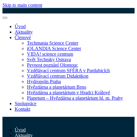
Skip to main content
Úvod
Aktuality
Členové
Techmania Science Center
iQLANDIA Science Center
VIDA! science centrum
Svět Techniky Ostrava
Pevnost poznání Olomouc
Vzdělávací centrum SFÉRA v Pardubicích
Vzdělávací centrum Didaktikon
Hydropolis Praha
Hvězdárna a planetárium Brno
Hvězdárna a planetárium v Hradci Králové
Planetum – Hvězdárna a planetárium hl. m. Prahy
Spolupráce
Kontakt
Úvod
Aktuality