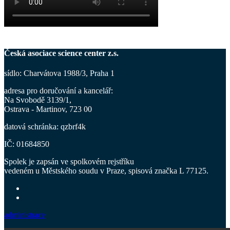
Česká asociace science center z.s.
sídlo: Charvátova 1988/3, Praha 1
adresa pro doručování a kancelář
:
Na Svobodě 3139/1,
Ostrava - Martinov, 723 00
datová schránka: qzbrf4k
IČ: 01684850
Spolek je zapsán ve spolkovém rejstříku
vedeném u Městského soudu v Praze, spisová značka L 77125.
administrace