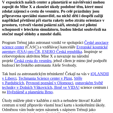
V expozicích našich center a planetárií se návštěvníci mohou
zapojit do Mise X a zkoušet úkoly podobné těm, které musí
zdolat zájemci o cestu do vesmíru. Po celé prázdniny jsou
připravena speciální stanoviště, na nichž děti i dospělí zažijí
například přetížení při startu rakety nebo ztrátu orientace v
prostoru, vytvoří vlastní polární záři, otestují své pilotní
schopnosti v leteckém simulátoru, budou hledat souhvězdí na
otočné mapě oblohy a mnohé další.
Program Trénuj jako astronaut vznikl ve spolupráci
České asociace
science center
(ČASC) a vzdělávací kanceláře
Evropské kosmické
agentury (ESA) pro ČR, ESERO Česká republika
. Inspiruje se
celoevropskou aktivitou Mise X a navazuje na národní
projekt
Česká cesta do vesmíru
, jehož cílem je mimo jiné podpořit
budoucí let českého astronauta Aleše Svobody.
Tak hurá za astronautickým tréninkem! Čekají na vás v
iQLANDII
v Liberci
,
Techmania Science center v Plzni
,
Sféře
v Pardubicích
,
Pevnosti poznání v Olomouci
,
ostravském Světě
techniky v Dolních Vítkovicích
, Brně ve VIDA!
science centrum i
na
Hvězdárně a planetáriu Brno
.
Úkoly můžete plnit v každém z nich a nebudete litovat! Každé
centrum si totiž připravilo vlastní hrací kartu s konkrétními úkoly.
Odměnou vám bude nejen náramek s nápisem Trénuji jako