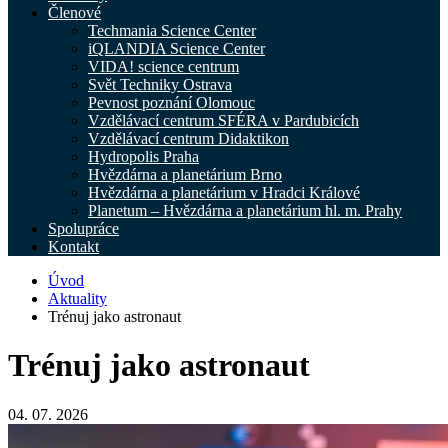
Členové
Techmania Science Center
iQLANDIA Science Center
VIDA! science centrum
Svět Techniky Ostrava
Pevnost poznání Olomouc
Vzdělávací centrum SFÉRA v Pardubicích
Vzdělávací centrum Didaktikon
Hydropolis Praha
Hvězdárna a planetárium Brno
Hvězdárna a planetárium v Hradci Králové
Planetum – Hvězdárna a planetárium hl. m. Prahy
Spolupráce
Kontakt
Úvod
Aktuality
Trénuj jako astronaut
Trénuj jako astronaut
04. 07. 2026