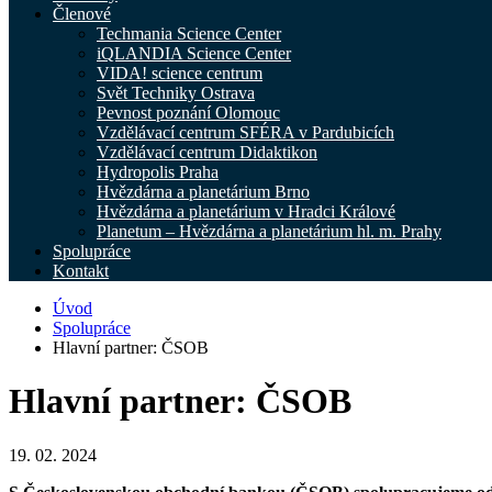
Členové
Techmania Science Center
iQLANDIA Science Center
VIDA! science centrum
Svět Techniky Ostrava
Pevnost poznání Olomouc
Vzdělávací centrum SFÉRA v Pardubicích
Vzdělávací centrum Didaktikon
Hydropolis Praha
Hvězdárna a planetárium Brno
Hvězdárna a planetárium v Hradci Králové
Planetum – Hvězdárna a planetárium hl. m. Prahy
Spolupráce
Kontakt
Úvod
Spolupráce
Hlavní partner: ČSOB
Hlavní partner: ČSOB
19. 02. 2024