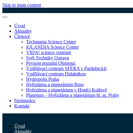
Skip to main content
Úvod
Aktuality
Členové
Techmania Science Center
iQLANDIA Science Center
VIDA! science centrum
Svět Techniky Ostrava
Pevnost poznání Olomouc
Vzdělávací centrum SFÉRA v Pardubicích
Vzdělávací centrum Didaktikon
Hydropolis Praha
Hvězdárna a planetárium Brno
Hvězdárna a planetárium v Hradci Králové
Planetum – Hvězdárna a planetárium hl. m. Prahy
Spolupráce
Kontakt
Úvod
Aktuality