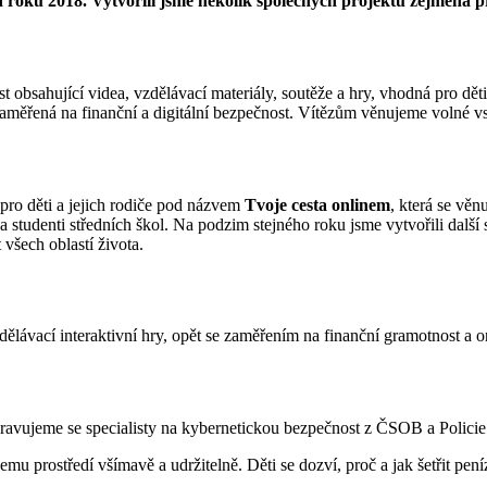
u 2018. Vytvořili jsme několik společných projektů zejména pro z
 obsahující videa, vzdělávací materiály, soutěže a hry, vhodná pro děti 
aměřená na finanční a digitální bezpečnost. Vítězům věnujeme volné vs
 pro děti a jejich rodiče pod názvem
Tvoje cesta onlinem
, která se věn
 studenti středních škol. Na podzim stejného roku jsme vytvořili další 
 všech oblastí života.
lávací interaktivní hry, opět se zaměřením na finanční gramotnost a 
ipravujeme se specialisty na kybernetickou bezpečnost z ČSOB a Polic
u prostředí všímavě a udržitelně. Děti se dozví, proč a jak šetřit peníz