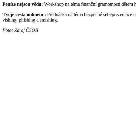
Peníze nejsou věda:
Workshop na téma finanční gramotnosti dětem hr
Tvoje cesta onlinem :
Přednáška na téma bezpečné sebeprezentace na
vishing, phishing a smishing.
Foto: Zdroj ČSOB
Česká asociace science center z.s.
sídlo: Charvátova 1988/3, Praha 1
adresa pro doručování a kancelář
:
Na Svobodě 3139/1,
Ostrava - Martinov, 723 00
datová schránka: qzbrf4k
IČ: 01684850