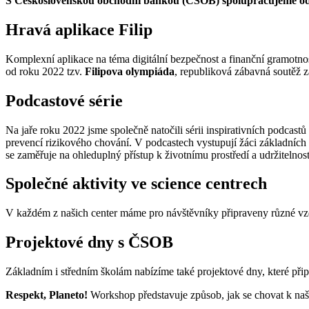
S Československou obchodní bankou (ČSOB) spolupracujeme od rok
Hravá aplikace Filip
Komplexní aplikace na téma digitální bezpečnost a finanční gramotnost
od roku 2022 tzv.
Filipova olympiáda
, republiková zábavná soutěž z
Podcastové série
Na jaře roku 2022 jsme společně natočili sérii inspirativních podcastů
prevencí rizikového chování. V podcastech vystupují žáci základních a
se zaměřuje na ohleduplný přístup k životnímu prostředí a udržitelnost
Společné aktivity ve science centrech
V každém z našich center máme pro návštěvníky připraveny různé vzdě
Projektové dny s ČSOB
Základním i středním školám nabízíme také projektové dny, které př
Respekt, Planeto!
Workshop představuje způsob, jak se chovat k našem