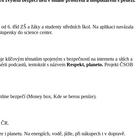
výšení bezpečí dětí v online prostředí a hospodaření s penězi.
od 6. tříd ZŠ a žáky a studenty středních škol. Na aplikaci navázala
tupenky do science center.
uje klíčovým tématům spojeným s bezpečností na internetu a sítích a
sérii podcastů, tentokrát s názvem
Respekt, planeto.
Projekt ČSOB
online bezpečí (Money box, Kde se berou peníze).
ie ČR.
e i planetu. Na energiích, vodě, jídle, při nákupech i v dopravě.