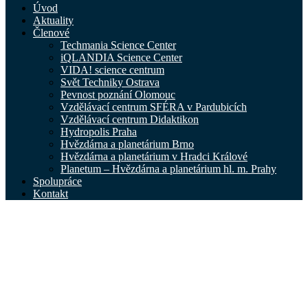
Úvod
Aktuality
Členové
Techmania Science Center
iQLANDIA Science Center
VIDA! science centrum
Svět Techniky Ostrava
Pevnost poznání Olomouc
Vzdělávací centrum SFÉRA v Pardubicích
Vzdělávací centrum Didaktikon
Hydropolis Praha
Hvězdárna a planetárium Brno
Hvězdárna a planetárium v Hradci Králové
Planetum – Hvězdárna a planetárium hl. m. Prahy
Spolupráce
Kontakt