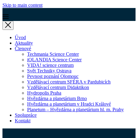
Skip to main content
Úvod
Aktuality
Členové
Techmania Science Center
iQLANDIA Science Center
VIDA! science centrum
Svět Techniky Ostrava
Pevnost poznání Olomouc
Vzdělávací centrum SFÉRA v Pardubicích
Vzdělávací centrum Didaktikon
Hydropolis Praha
Hvězdárna a planetárium Brno
Hvězdárna a planetárium v Hradci Králové
Planetum – Hvězdárna a planetárium hl. m. Prahy
Spolupráce
Kontakt