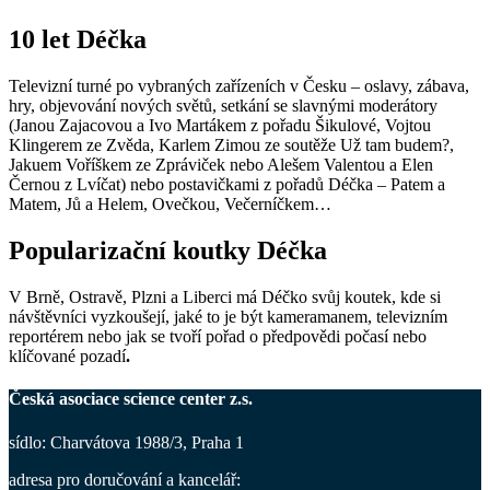
10 let Déčka
Televizní turné po vybraných zařízeních v Česku – oslavy, zábava,
hry, objevování nových světů, setkání se slavnými moderátory
(Janou Zajacovou a Ivo Martákem z pořadu Šikulové, Vojtou
Klingerem ze Zvěda, Karlem Zimou ze soutěže Už tam budem?,
Jakuem Voříškem ze Zpráviček nebo Alešem Valentou a Elen
Černou z Lvíčat) nebo postavičkami z pořadů Déčka – Patem a
Matem, Jů a Helem, Ovečkou, Večerníčkem…
Popularizační koutky Déčka
V Brně, Ostravě, Plzni a Liberci má Déčko svůj koutek, kde si
návštěvníci vyzkoušejí, jaké to je být kameramanem, televizním
reportérem nebo jak se tvoří pořad o předpovědi počasí nebo
klíčované pozadí
.
Česká asociace science center z.s.
sídlo: Charvátova 1988/3, Praha 1
adresa pro doručování a kancelář
: