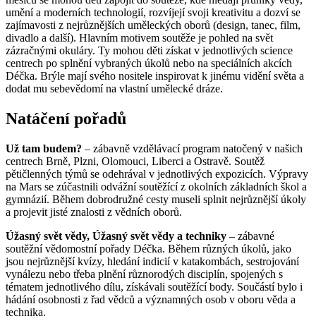
umění a moderních technologií, rozvíjejí svoji kreativitu a dozví se
zajímavosti z nejrůznějších uměleckých oborů (design, tanec, film,
divadlo a další). Hlavním motivem soutěže je pohled na svět
zázračnými okuláry. Ty mohou děti získat v jednotlivých science
centrech po splnění vybraných úkolů nebo na speciálních akcích
Déčka. Brýle mají svého nositele inspirovat k jinému vidění světa a
dodat mu sebevědomí na vlastní umělecké dráze.
Natáčení pořadů
Už tam budem?
– zábavně vzdělávací program natočený v našich
centrech Brně, Plzni, Olomouci, Liberci a Ostravě. Soutěž
pětičlenných týmů se odehrával v jednotlivých expozicích. Výpravy
na Mars se zúčastnili odvážní soutěžící z okolních základních škol a
gymnázií. Během dobrodružné cesty museli splnit nejrůznější úkoly
a projevit jisté znalosti z vědních oborů.
Úžasný svět vědy, Úžasný svět vědy a techniky
– zábavné
soutěžní vědomostní pořady Déčka. Během různých úkolů, jako
jsou nejrůznější kvízy, hledání indicií v katakombách, sestrojování
vynálezu nebo třeba plnění různorodých disciplín, spojených s
tématem jednotlivého dílu, získávali soutěžící body. Součástí bylo i
hádání osobnosti z řad vědců a významných osob v oboru věda a
technika.