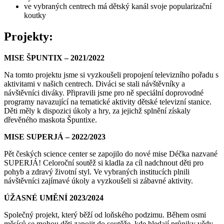
ve vybraných centrech má dětský kanál svoje popularizační
koutky
Projekty:
MISE ŠPUNTIX – 2021/2022
Na tomto projektu jsme si vyzkoušeli propojení televizního pořadu s
aktivitami v našich centrech. Diváci se stali návštěvníky a
návštěvníci diváky. Připravili jsme pro ně speciální doprovodné
programy navazující na tematické aktivity dětské televizní stanice.
Děti měly k dispozici úkoly a hry, za jejichž splnění získaly
dřevěného maskota Špuntixe.
MISE SUPERJÁ – 2022/2023
Pět českých science center se zapojilo do nové mise Déčka nazvané
SUPERJÁ! Celoroční soutěž si kladla za cíl nadchnout děti pro
pohyb a zdravý životní styl. Ve vybraných institucích plnili
návštěvníci zajímavé úkoly a vyzkoušeli si zábavné aktivity.
ÚŽASNÉ UMĚNÍ 2023/2024
Společný projekt, který běží od loňského podzimu. Během osmi
měsíců se mohou děti zapojit do soutěže, kde hledají průniky vědy,