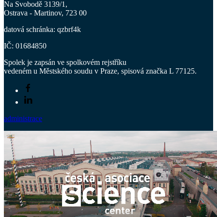
Na Svobodě 3139/1,
Ostrava - Martinov, 723 00
datová schránka: qzbrf4k
IČ: 01684850
Spolek je zapsán ve spolkovém rejstříku
vedeném u Městského soudu v Praze, spisová značka L 77125.
administrace