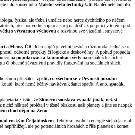
vejte i do sousedního
Malého světa techniky U6
! Nahlédnete tam
do
iologa, fyzika, ale třeba i umělce nebo herce dychtícího po něčem
atořích, přes podvodní sopku a stroj na déšť až po práci v terénu pod
 vědu s výtvarnou výchovou
a rozvinou své vizuální i smyslové
ouci a Mensy ČR
. Jeho náplň je velmi pestrá a různorodá: Jedná se o
opnosti, odborné projekty či logické a deskové hry. A pokud propadla
zaměří na
popularizaci a komunikaci vědy
na sociálních sítích a
ngu či obecně závaznými pravidly fungování na sociálních sítích.
dinečnou příležitost
zjistit, co všechno se v Pevnosti poznání
koutů, které nemá běžný návštěvník šanci spatřit. A ano,
spacák,
anetária zjistíte, že
Sluneční soustava vypadá jinak, než si
 z nichž některé prolétají v těsné blízkosti naší planety a jiné se naopak
ění chod dějin na Zemi
.
nad ruským Čeljabinskem
. Tehdy se uvolnila energie stejná jako při
nepřihlížejí, ale po potenciálních hrozbách z říše planetek i komet