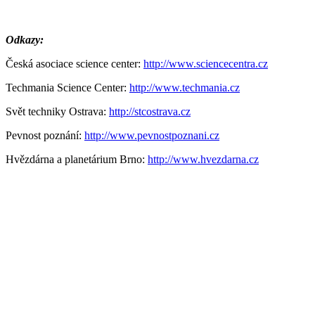
Odkazy:
Česká asociace science center:
http://www.sciencecentra.cz
Techmania Science Center:
http://www.techmania.cz
Svět techniky Ostrava:
http://stcostrava.cz
Pevnost poznání:
http://www.pevnostpoznani.cz
Hvězdárna a planetárium Brno:
http://www.hvezdarna.cz
Česká asociace science center z.s.
sídlo: Charvátova 1988/3, Praha 1
adresa pro doručování a kancelář
:
Na Svobodě 3139/1,
Ostrava - Martinov, 723 00
datová schránka: qzbrf4k
IČ: 01684850