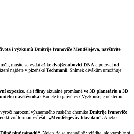
o života i výzkumů Dmitrije Ivanoviče Mendělejeva, navštívíte
uměli, musíte se vydat až ke
dvojšroubovici DNA
a putovat
od
 které najdete v plzeňské
Techmanii
. Snímek divákům umožňuje
vní expozice
, ale i
filmy
aktuálně promítané
ve 3D planetáriu a 3D
iontého návštěvníka
? Budete to právě vy? Vyzkoušejte některou
 výročí narození významného ruského chemika
Dmitrije Ivanoviče
eraktivní formou vyřešit i
„Mendělejevův hlavolam“
. Anebo
„Dílně plné nápadů“
. Nejen, že se manuálně vyřádíte, ale vyrobíte si