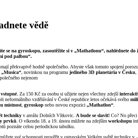
padnete vědě
točíte se na gyroskopu, zasoutěžíte si v „Mathatlonu“, nahlédnete d
emi pod palbou“.
ak mají překvapivě hodně společného. Abyste však tomuto spojení poroz
m
„Musica“
, novinkou na programu
jediného 3D planetária v Česku
,
společného nejenom
 vstupné
. Za 150 Kč za osobu si užijete nejen všechny zdejší
interakti
poli neformálního vzdělávání v České republice letos očekává svého
mil
u místnost
,
gyroskop
nebo novou expozici
„Mathatlon“
.
t techniky
v areálu Dolních Vítkovic.
A bude se slavit!
Co? No přeci
ky prvků
. O víkendu 18. a 19. února můžete na zdejším
workshopu
int
tů poznáte celou periodickou tabulku.
 můžete své schopnosti prověřit v ostravském Velkém světě techniky v