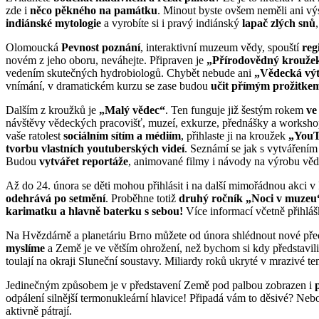
zde i
něco pěkného na památku
. Minout byste ovšem neměli ani v
indiánské mytologie
a vyrobíte si i pravý indiánský
lapač zlých snů
Olomoucká
Pevnost poznání
, interaktivní muzeum vědy, spouští
reg
novém z jeho oboru, neváhejte. Připraven je
„Přírodovědný krouže
vedením skutečných hydrobiologů. Chybět nebude ani
„Vědecká vý
vnímání, v dramatickém kurzu se zase budou
učit přímým prožitke
Dalším z kroužků je
„Malý vědec“
. Ten funguje již šestým rokem
ve
návštěvy vědeckých pracovišť, muzeí, exkurze, přednášky a workshopy z
vaše ratolest
sociálním sítím a médiím
, přihlaste ji na kroužek
„YouT
tvorbu vlastních youtuberských videí
. Seznámí se jak s vytvářením
Budou
vytvářet reportáže
, animované filmy i návody na výrobu vě
Až do 24. února se děti mohou přihlásit i na další mimořádnou akci v 
odehrává po setmění
. Proběhne totiž
druhý ročník „Noci v muzeu
karimatku a hlavně baterku s sebou!
Více informací včetně přihlá
Na Hvězdárně a planetáriu Brno můžete od února shlédnout nové pře
myslíme
a Země je ve větším ohrožení, než bychom si kdy představili
toulají na okraji Sluneční soustavy. Miliardy roků ukryté v mrazivé 
Jedinečným způsobem je v představení Země pod palbou zobrazen i
odpálení silnější termonukleární hlavice! Připadá vám to děsivé? Neb
aktivně pátrají.