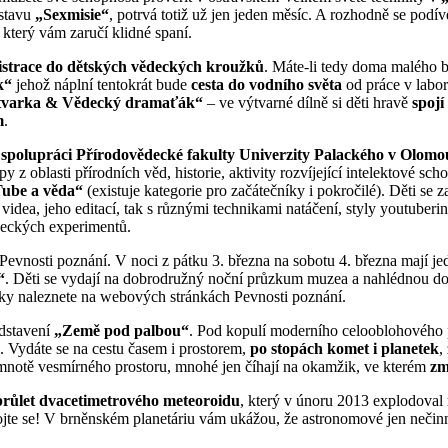
ýstavu
„Sexmisie“
, potrvá totiž už jen jeden měsíc. A rozhodně se podí
, který vám zaručí klidné spaní.
istrace do dětských vědeckých kroužků
. Máte-li tedy doma malého b
k“
jehož náplní tentokrát bude
cesta do vodního světa
od práce v labor
tvarka & Vědecký dramaťák“
– ve výtvarné dílně si děti hravě
spojí
m
.
 spolupráci Přírodovědecké fakulty Univerzity Palackého v Olom
 oblasti přírodních věd, historie, aktivity rozvíjející intelektové sch
ube a věda“
(existuje kategorie pro začátečníky i pokročilé). Děti se 
 videa, jeho editací, tak s různými technikami natáčení, styly youtuberi
deckých experimentů.
Pevnosti poznání. V noci z pátku 3. března na sobotu 4. března mají je
“
. Děti se vydají na dobrodružný noční průzkum muzea a nahlédnou do 
šky naleznete na webových stránkách Pevnosti poznání.
dstavení
„Země pod palbou“
. Pod kopulí moderního celooblohového pl
. Vydáte se na cestu časem i prostorem,
po stopách komet i planetek
,
temnotě vesmírného prostoru, mnohé jen číhají na okamžik, ve kterém
zm
průlet dvacetimetrového meteoroidu
, který v únoru 2013 explodoval
ojte se! V brněnském planetáriu vám ukážou, že astronomové jen nečinně 