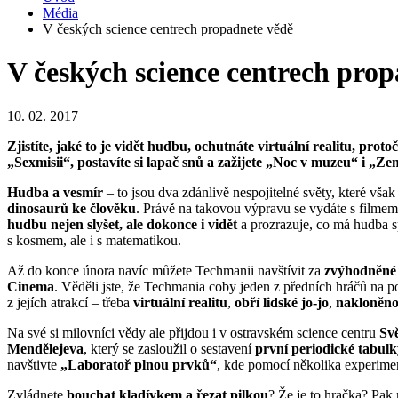
Média
V českých science centrech propadnete vědě
V českých science centrech pro
10. 02. 2017
Zjistíte, jaké to je vidět hudbu, ochutnáte virtuální realitu, pro
„Sexmisii“, postavíte si lapač snů a zažijete „Noc v muzeu“ i „Z
Hudba a vesmír
– to jsou dva zdánlivě nespojitelné světy, které vš
dinosaurů ke člověku
. Právě na takovou výpravu se vydáte s filme
hudbu nejen slyšet, ale dokonce i vidět
a prozrazuje, co má hudba 
s kosmem, ale i s matematikou.
Až do konce února navíc můžete Techmanii navštívit za
zvýhodněné
Cinema
. Věděli jste, že Techmania coby jeden z předních hráčů na 
z jejích atrakcí – třeba
virtuální realitu
,
obří lidské jo-jo
,
nakloněno
Na své si milovníci vědy ale přijdou i v ostravském science centru
Svě
Mendělejeva
, který se zasloužil o sestavení
první periodické tabul
navštivte
„Laboratoř plnou prvků“
, kde pomocí několika experimen
Zvládnete
bouchat kladívkem a řezat pilkou
? Že je to hračka? Pak