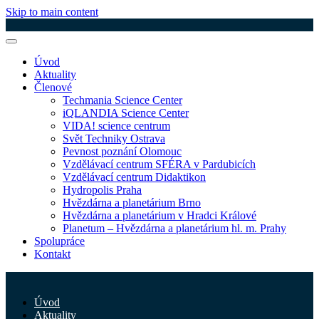
Skip to main content
Úvod
Aktuality
Členové
Techmania Science Center
iQLANDIA Science Center
VIDA! science centrum
Svět Techniky Ostrava
Pevnost poznání Olomouc
Vzdělávací centrum SFÉRA v Pardubicích
Vzdělávací centrum Didaktikon
Hydropolis Praha
Hvězdárna a planetárium Brno
Hvězdárna a planetárium v Hradci Králové
Planetum – Hvězdárna a planetárium hl. m. Prahy
Spolupráce
Kontakt
Úvod
Aktuality