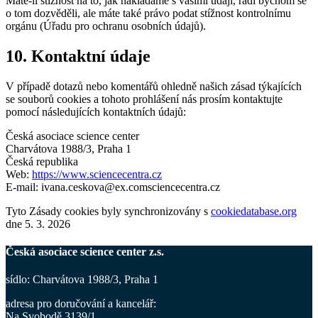
Máte-li stížnost na to, jak nakládáme s vašimi údaji, rádi bychom se
o tom dozvěděli, ale máte také právo podat stížnost kontrolnímu
orgánu (Úřadu pro ochranu osobních údajů).
10. Kontaktní údaje
V případě dotazů nebo komentářů ohledně našich zásad týkajících
se souborů cookies a tohoto prohlášení nás prosím kontaktujte
pomocí následujících kontaktních údajů:
Česká asociace science center
Charvátova 1988/3, Praha 1
Česká republika
Web:
https://www.sciencecentra.cz
E-mail:
ivana.ceskova@
ex.com
sciencecentra.cz
Tyto Zásady cookies byly synchronizovány s
cookiedatabase.org
dne 5. 3. 2026
Česká asociace science center z.s.
sídlo: Charvátova 1988/3, Praha 1
adresa pro doručování a kancelář
:
Na Svobodě 3139/1,