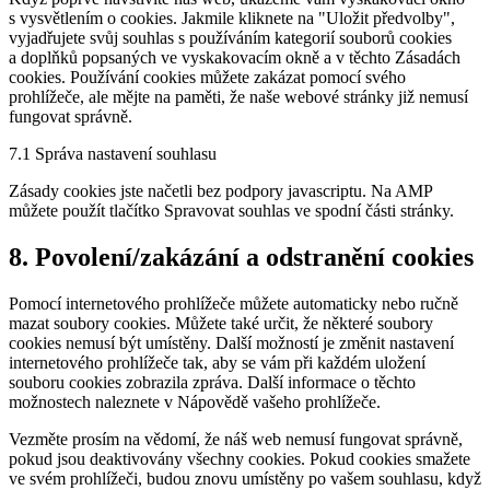
ostatní
s vysvětlením o cookies. Jakmile kliknete na "Uložit předvolby",
vyjadřujete svůj souhlas s používáním kategorií souborů cookies
a doplňků popsaných ve vyskakovacím okně a v těchto Zásadách
cookies. Používání cookies můžete zakázat pomocí svého
prohlížeče, ale mějte na paměti, že naše webové stránky již nemusí
fungovat správně.
7.1 Správa nastavení souhlasu
Zásady cookies jste načetli bez podpory javascriptu. Na AMP
můžete použít tlačítko Spravovat souhlas ve spodní části stránky.
8. Povolení/zakázání a odstranění cookies
Pomocí internetového prohlížeče můžete automaticky nebo ručně
mazat soubory cookies. Můžete také určit, že některé soubory
cookies nemusí být umístěny. Další možností je změnit nastavení
internetového prohlížeče tak, aby se vám při každém uložení
souboru cookies zobrazila zpráva. Další informace o těchto
možnostech naleznete v Nápovědě vašeho prohlížeče.
Vezměte prosím na vědomí, že náš web nemusí fungovat správně,
pokud jsou deaktivovány všechny cookies. Pokud cookies smažete
ve svém prohlížeči, budou znovu umístěny po vašem souhlasu, když