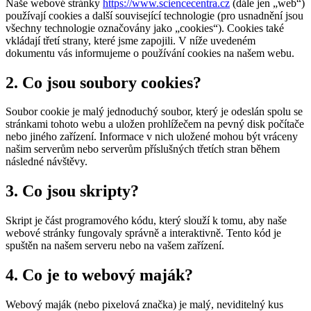
Naše webové stránky
https://www.sciencecentra.cz
(dále jen „web“)
používají cookies a další související technologie (pro usnadnění jsou
všechny technologie označovány jako „cookies“). Cookies také
vkládají třetí strany, které jsme zapojili. V níže uvedeném
dokumentu vás informujeme o používání cookies na našem webu.
2. Co jsou soubory cookies?
Soubor cookie je malý jednoduchý soubor, který je odeslán spolu se
stránkami tohoto webu a uložen prohlížečem na pevný disk počítače
nebo jiného zařízení. Informace v nich uložené mohou být vráceny
našim serverům nebo serverům příslušných třetích stran během
následné návštěvy.
3. Co jsou skripty?
Skript je část programového kódu, který slouží k tomu, aby naše
webové stránky fungovaly správně a interaktivně. Tento kód je
spuštěn na našem serveru nebo na vašem zařízení.
4. Co je to webový maják?
Webový maják (nebo pixelová značka) je malý, neviditelný kus