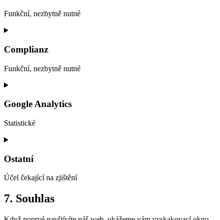
Funkční, nezbytně nutné
Consent
to
service
Complianz
wordpress
Funkční, nezbytně nutné
Consent
to
service
Google Analytics
complianz
Statistické
Consent
to
service
Ostatní
google-
analytics
Účel čekající na zjištění
Consent
7. Souhlas
to
service
Když poprvé navštívíte náš web, ukážeme vám vyskakovací okno