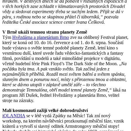
mrakem. V deštivých dnech se dá pobavit v rozsáhlých expozicích a
v těch horkých zase zchladit v klimatizovaných prostorách Divadel
vědy a sledovat experimenty třeba se suchým ledem. Přijít se dá v
páru, s rodinou nebo se skupinou přátel či táborníků,“
pozvala
ředitelka České asociace science center Ivana Češková.
V Brně ukáží temnou stranu planety Země
Tým
Hvězdárna a planetárium Brno
zve na oblíbený Festival planet,
který se koná od 10. do 16. července a od 1. do 8. srpna. Součástí
bude výstava o světle temné podobě planety Země, letní kino s
vesmírnou duší, které uvede řadu vědecko-fantastických a fantasy
filmů, povídání u modelů a také mimořádné projekce v digitáriu,
včetně hudební férie Pink Floyd’s The Dark Side of the Moon. „
Na
počátku byla tma. A pak vzniklo světlo. Tak začíná jeden z
nejznámějších příběhů. Rozdíl mezi světem bdění a světem spánku,
slunným dnem a ponurou nocí, místy s přirozenou tmou a oblastmi,
které se dávno utopili v záplavě umělé záře – to všechno
demonstruje Temnalóna, obří model temné planety Země,“
láká na
program Jiří Dušek, ředitel Hvězdárny a planetária Brno, velitel
stroje na zázraky.
Malí kosmonauti zažijí velké dobrodružství
iQLANDIA
se v létě vydá Zpátky na Měsíc! Tak zní nový
workshop, na kterém návštěvníci prozkoumají měsíční fáze, vznik
kráterů a vytvoří si slavný odlitek Armstrongovy měsíční stopy!