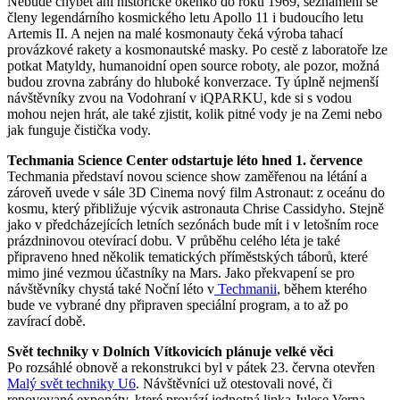
Nebude chybět ani historické okénko do roku 1969, seznámení se
členy legendárního kosmického letu Apollo 11 i budoucího letu
Artemis II. A nejen na malé kosmonauty čeká výroba tahací
provázkové rakety a kosmonautské masky. Po cestě z laboratoře lze
potkat Matyldy, humanoidní open source roboty, ale pozor, možná
budou zrovna zabrány do hluboké konverzace. Ty úplně nejmenší
návštěvníky zvou na Vodohraní v iQPARKU, kde si s vodou
mohou nejen hrát, ale také zjistit, kolik pitné vody je na Zemi nebo
jak funguje čistička vody.
Techmania Science Center odstartuje léto hned 1. července
Techmania představí novou science show zaměřenou na létání a
zároveň uvede v sále 3D Cinema nový film Astronaut: z oceánu do
kosmu, který přibližuje výcvik astronauta Chrise Cassidyho. Stejně
jako v předcházejících letních sezónách bude mít i v letošním roce
prázdninovou otevírací dobu. V průběhu celého léta je také
připraveno hned několik tematických příměstských táborů, které
mimo jiné vezmou účastníky na Mars. Jako překvapení se pro
návštěvníky chystá také Noční léto v
Techmanii
, během kterého
bude ve vybrané dny připraven speciální program, a to až po
zavírací době.
Svět techniky v Dolních Vítkovicích plánuje velké věci
Po rozsáhlé obnově a rekonstrukci byl v pátek 23. června otevřen
Malý svět techniky U6
. Návštěvníci už otestovali nové, či
renovované exponáty, které provází jednotná linka Julese Verna.