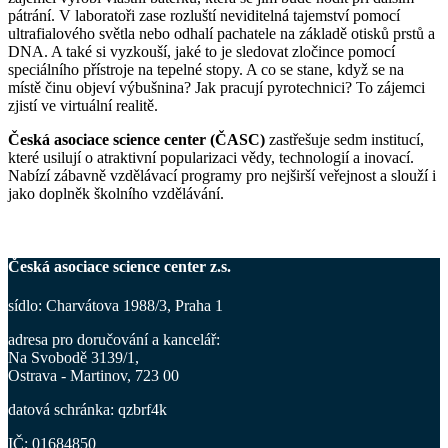
pátrání. V laboratoři zase rozluští neviditelná tajemství pomocí
ultrafialového světla nebo odhalí pachatele na základě otisků prstů a
DNA. A také si vyzkouší, jaké to je sledovat zločince pomocí
speciálního přístroje na tepelné stopy. A co se stane, když se na
místě činu objeví výbušnina? Jak pracují pyrotechnici? To zájemci
zjistí ve virtuální realitě.
Česká asociace science center (ČASC)
zastřešuje sedm institucí,
které usilují o atraktivní popularizaci vědy, technologií a inovací.
Nabízí zábavně vzdělávací programy pro nejširší veřejnost a slouží i
jako doplněk školního vzdělávání.
Česká asociace science center z.s.
sídlo: Charvátova 1988/3, Praha 1
adresa pro doručování a kancelář
:
Na Svobodě 3139/1,
Ostrava - Martinov, 723 00
datová schránka: qzbrf4k
IČ: 01684850