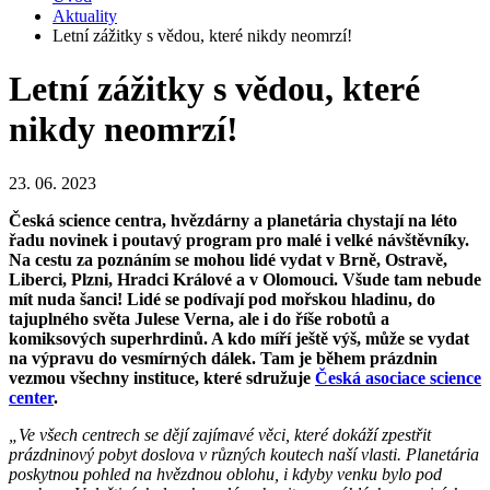
Aktuality
Letní zážitky s vědou, které nikdy neomrzí!
Letní zážitky s vědou, které
nikdy neomrzí!
23. 06. 2023
Česká science centra, hvězdárny a planetária chystají na léto
řadu novinek i poutavý program pro malé i velké návštěvníky.
Na cestu za poznáním se mohou lidé vydat v Brně, Ostravě,
Liberci, Plzni, Hradci Králové a v Olomouci. Všude tam nebude
mít nuda šanci! Lidé se podívají pod mořskou hladinu, do
tajuplného světa Julese Verna, ale i do říše robotů a
komiksových superhrdinů. A kdo míří ještě výš, může se vydat
na výpravu do vesmírných dálek. Tam je během prázdnin
vezmou všechny instituce, které sdružuje
Česká asociace science
center
.
„Ve všech centrech se dějí zajímavé věci, které dokáží zpestřit
prázdninový pobyt doslova v různých koutech naší vlasti. Planetária
poskytnou pohled na hvězdnou oblohu, i kdyby venku bylo pod