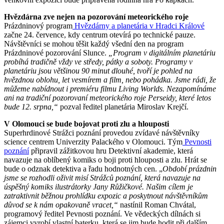
Hvězdárna zve nejen na pozorování meteorického roje
Prázdninový program
Hvězdárny a planetária v Hradci Králové
začne 24. července, kdy centrum otevírá po technické pauze.
Návštěvníci se mohou těšit každý všední den na program
Prázdninové pozorování Slunce.
„Program v digitálním planetáriu
probíhá tradičně vždy ve středy, pátky a soboty. Programy v
planetáriu jsou většinou 90 minut dlouhé, tvoří je pohled na
hvězdnou oblohu, let vesmírem a film, nebo pohádka. Jsme rádi, že
můžeme nabídnout i premiéru filmu Living Worlds. Nezapomínáme
ani na tradiční pozorovaní meteorického roje Perseidy, které letos
bude 12. srpna,“
pozval ředitel planetária Miroslav Krejčí.
V Olomouci se bude bojovat proti zlu a hlouposti
Superhrdinové Strážci poznání provedou zvídavé návštěvníky
science centrem Univerzity Palackého v Olomouci. Tým
Pevnosti
poznání
připravil zážitkovou hru Detektivní akademie, která
navazuje na oblíbený komiks o boji proti hlouposti a zlu. Hrát se
bude o odznak detektiva a řadu hodnotných cen. „
Období prázdnin
jsme se rozhodli oživit misí Strážců poznání, která navazuje na
úspěšný komiks ilustrátorky Jany Růžičkové. Našim cílem je
zatraktivnit běžnou prohlídku expozic a poskytnout návštěvníkům
důvod se k nám opakovaně vracet,“
nastínil Roman Chvátal,
programový ředitel Pevnosti poznání. Ve vědeckých dílnách si
zájemci vyrobí vlastní baterku, která se jim bude hodit při dalším