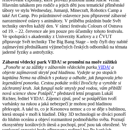
Hlavním tahákem pro rodiče a jejich děti jsou tematické příměstské
tábory ve stylu Wednesday, Jumanji, Minecraft, Robotics Camp a
také Art Camp. Pro prázdninové oslavence jsou připravené zábavné
narozeninové oslavy s animátory. V průběhu prázdnin bude Svět
techniky otevřen každý den. V rámci festivalu Colours of Ostrava
od 19. – 22. července ale jen pouze pro účastníky tohoto festivalu.
Ve spolupráci s akademiky z Univerzity Karlovy a z ČVUT
připravuje Svět techniky The Big Bang Stage – tedy čtyři dny nabité
zajímavými přednáškami výjimečných českých odborníků na témata
jaderné fyziky a astrofyziky.
Zábavní vědecký park VIDA! se promění na moře zážitků
„
Ponořte se za zážitky v zábavním vědeckém parku
VIDA!
a
objevte zajímavosti skryté pod hladinou. Vydejte se po stopách
kapitána Nema na dílnách s pokusy a odhalte, jak fungovala jeho
legendární ponorka. Cestou potkáte svítící živočichy a vyrobíte si
záchranný kruh. Jak fungují naše smysly pod vodou, vám přiblíží
nová science show Potápěč
,“ představil letní program Lukáš
Richter, ředitel VIDA!. Zájemci zjistí, proč se potápěčům tvoří
varhánky na rukou a jaká nebezpečí je mohou pod hladinou
překvapit. A také to, co je Kesonova nemoc a co se děje s bublinou,
která stoupá v moři k hladině. Díky 3D technologii se diváci ponoří
do hlubin oceánu a objeví rozmanitost podmořského světa
.
Poznají
ekosystémy korálových útesů a pochopí, proč jsou tak ohrožené. Ve
venkovní expozici bude připravena rodinná hra Po kapkách.